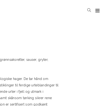
grønnsaksretter, sauser, gryter,
økologiske hager. De tar hånd om
iklinger til ferdige urteblandinger til
ende urter i fjell og utmark i
samt skånsom tørking sikrer rene
jon er sertifisert som godkjent