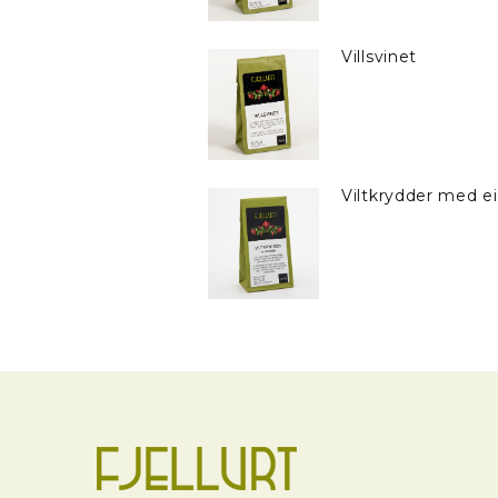
Villsvinet
Viltkrydder med e