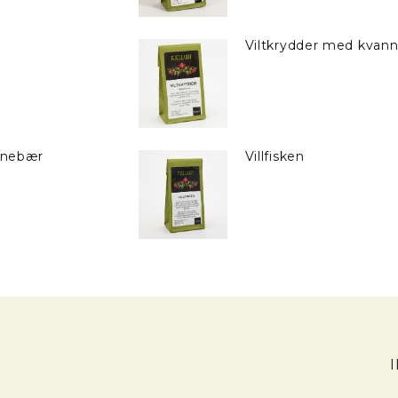
Viltkrydder med kvan
inebær
Villfisken