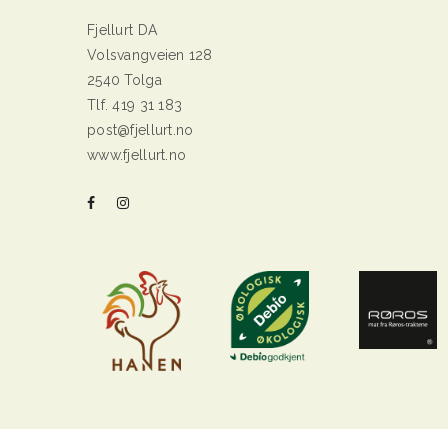
Fjellurt DA
Volsvangveien 128
2540 Tolga
Tlf. 419 31 183
post@fjellurt.no
www.fjellurt.no