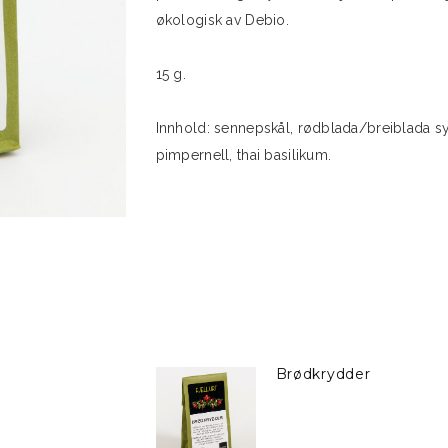
økologisk av Debio.
15 g.
Innhold: sennepskål, rødblada/breiblada syr
pimpernell, thai basilikum.
Brødkrydder