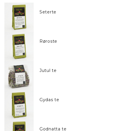
Seterte
Røroste
Jutul te
Gydas te
Godnatta te