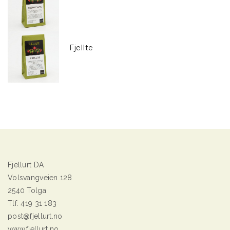
Fjellte
Fjellurt DA
Volsvangveien 128
2540 Tolga
Tlf. 419 31 183
post@fjellurt.no
www.fjellurt.no