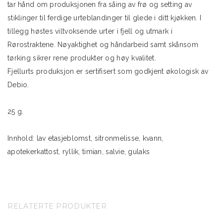
tar hånd om produksjonen fra såing av frø og setting av
stiklinger til ferdige urteblandinger til glede i ditt kjøkken. I
tillegg høstes viltvoksende urter i fjell og utmark i
Rørostraktene. Nøyaktighet og håndarbeid samt skånsom
tørking sikrer rene produkter og høy kvalitet.
Fjellurts produksjon er sertifisert som godkjent økologisk av
Debio.
25 g.
Innhold: lav etasjeblomst, sitronmelisse, kvann,
apotekerkattost, ryllik, timian, salvie, gulaks
RELATERTE PRODUKTER